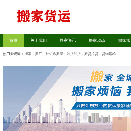
首页
关于我们
搬家资讯
搬家动态
搬家搬
热门关键词：
搬家，搬厂
，
长短途搬家
，
装货卸货
，
搬货拉货
，
货物运输