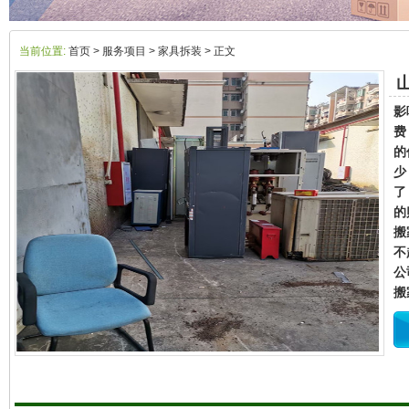
当前位置:
首页
> 服务项目 > 家具拆装 > 正文
影
费
的
少
了
的
搬
不
公
搬家